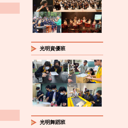
光明資優班
光明舞蹈班