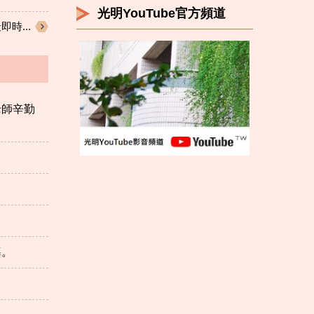
光明YouTube官方頻道
時...
老師辛勤
導。