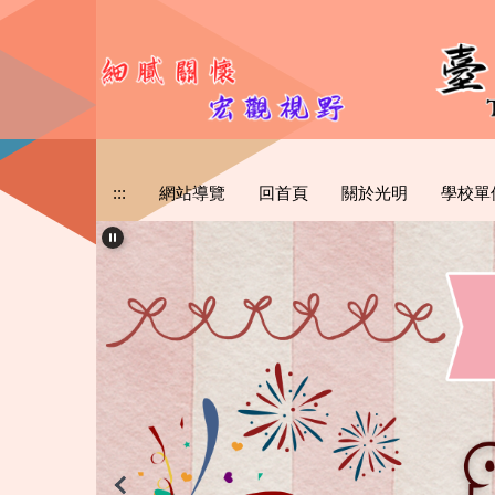
跳
到
主
要
內
容
區
:::
網站導覽
回首頁
關於光明
學校單