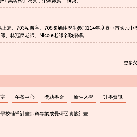
維學生黑客松』競賽，榮獲銀獎、銅獎。
01楊上霖、703粘海寧、708陳旭紳學生參加114年度臺中市國民中
、林冠良老師、Nicole老師辛勤指導。
更多榮譽
事室
午餐中心
獎助學金
新生入學
升學資訊
促進學校輔導計畫師資專業成長研習實施計畫