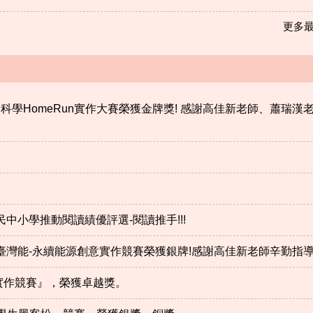
更多最即
全國科學HomeRun實作大賽榮獲金牌獎! 感謝高佳新老師、蕭瑞漢
民中小學推動閱讀績優評選-閱讀推手!!!
5年臺灣能-永續能源創意實作競賽榮獲銀牌!感謝高佳新老師辛勤指
意實作競賽』，榮獲卓越獎。