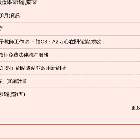
數位學習增能研習
8月)資訊
字
種子教師工作坊-幸福O3：A2-a 心在關係第2梯次」
教師免費法律諮詢服務
IRN）網站遷站並啟用新網址
賽」實施計畫
增能營(五)
更多